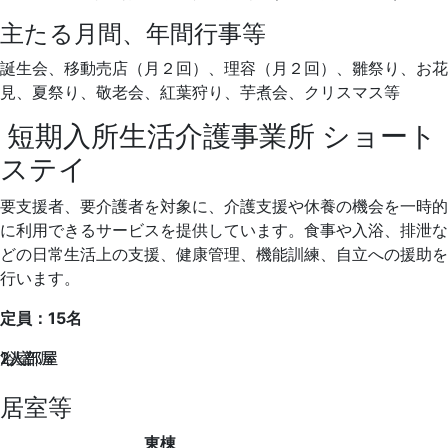
主たる月間、年間行事等
誕生会、移動売店（月２回）、理容（月２回）、雛祭り、お花
見、夏祭り、敬老会、紅葉狩り、芋煮会、クリスマス等
短期入所生活介護事業所
ショート
ステイ
要支援者、要介護者を対象に、介護支援や休養の機会を一時的
に利用できるサービスを提供しています。食事や入浴、排泄な
どの日常生活上の支援、健康管理、機能訓練、自立への援助を
行います。
定員
：15名
2人部屋
浴室
1人部屋
2人部屋
居室等
東棟