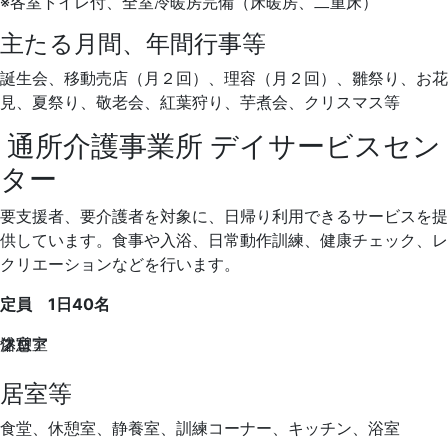
※各室トイレ付、全室冷暖房完備（床暖房、二重床）
主たる月間、年間行事等
誕生会、移動売店（月２回）、理容（月２回）、雛祭り、お花
見、夏祭り、敬老会、紅葉狩り、芋煮会、クリスマス等
通所介護事業所
デイサービスセン
ター
要支援者、要介護者を対象に、日帰り利用できるサービスを提
供しています。食事や入浴、日常動作訓練、健康チェック、レ
クリエーションなどを行います。
定員
1日40名
フロア
浴室
休憩室
フロア
居室等
食堂、休憩室、静養室、訓練コーナー、キッチン、浴室