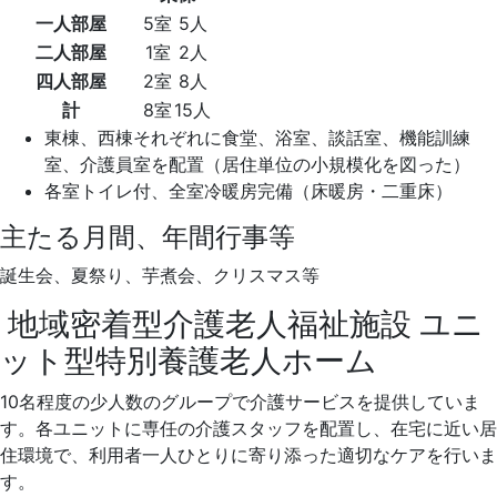
一人部屋
5室
5人
二人部屋
1室
2人
四人部屋
2室
8人
計
8室
15人
東棟、西棟それぞれに食堂、浴室、談話室、機能訓練
室、介護員室を配置（居住単位の小規模化を図った）
各室トイレ付、全室冷暖房完備（床暖房・二重床）
主たる月間、年間行事等
誕生会、夏祭り、芋煮会、クリスマス等
地域密着型介護老人福祉施設
ユニ
ット型特別養護老人ホーム
10名程度の少人数のグループで介護サービスを提供していま
す。各ユニットに専任の介護スタッフを配置し、在宅に近い居
住環境で、利用者一人ひとりに寄り添った適切なケアを行いま
す。