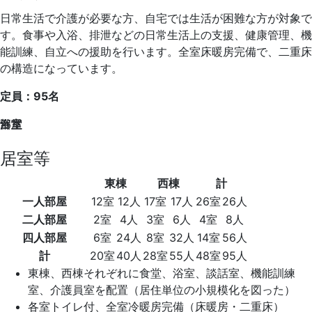
日常生活で介護が必要な方、自宅では生活が困難な方が対象で
す。食事や入浴、排泄などの日常生活上の支援、健康管理、機
能訓練、自立への援助を行います。全室床暖房完備で、二重床
の構造になっています。
定員
：95名
浴室
食堂
部屋
浴室
居室等
東棟
西棟
計
一人部屋
12室
12人
17室
17人
26室
26人
二人部屋
2室
4人
3室
6人
4室
8人
四人部屋
6室
24人
8室
32人
14室
56人
計
20室
40人
28室
55人
48室
95人
東棟、西棟それぞれに食堂、浴室、談話室、機能訓練
室、介護員室を配置（居住単位の小規模化を図った）
各室トイレ付、全室冷暖房完備（床暖房・二重床）