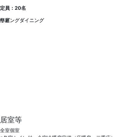
定員
：20名
リビングダイニング
中庭
部屋
リビングダイニング
居室等
全室個室